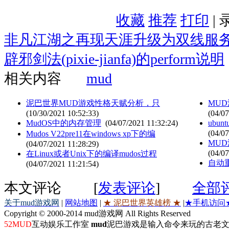
收藏
推荐
打印
|
非凡江湖之再现天涯升级为双线服
辟邪剑法(pixie-jianfa)的perform说明
相关内容
mud
泥巴世界MUD游戏性格天赋分析，只
MU
(10/30/2021 10:52:33)
(04/07
MudOS中的内存管理
(04/07/2021 11:32:24)
ubun
(04/07
Mudos V22pre11在windows xp下的编
MU
(04/07/2021 11:28:29)
(04/07
在Linux或者Unix下的编译mudos过程
自动重
(04/07/2021 11:21:54)
本文评论
[
发表评论
]
全部
关于mud游戏网
|
网站地图
|
★ 泥巴世界英雄榜 ★
|
★手机访问
Copyright © 2000-2014 mud游戏网 All Rights Reserved
52MUD
互动娱乐工作室
mud
泥巴游戏是输入命令来玩的古老文