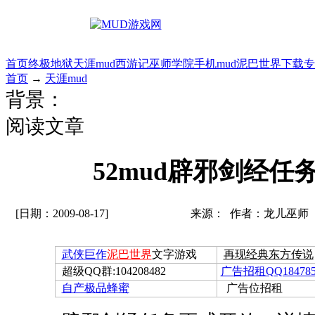
首页
终极地狱
天涯mud
西游记
巫师学院
手机mud
泥巴世界
下载专
首页
→
天涯mud
背景：
阅读文章
52mud辟邪剑经任
[日期：2009-08-17]
来源： 作者：龙儿巫师
武侠巨作
泥巴世界
文字游戏
再现经典东方传说
超级QQ群:104208482
广告招租QQ184785
自产极品蜂蜜
广告位招租