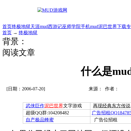
首页
终极地狱
天涯mud
西游记
巫师学院
手机mud
泥巴世界
下载专
首页
→
终极地狱
背景：
阅读文章
什么是mu
[日期：2006-07-20]
来源： 作者：
武侠巨作
泥巴世界
文字游戏
再现经典东方传说
超级QQ群:104208482
广告招租QQ184785
自产极品蜂蜜
广告位招租