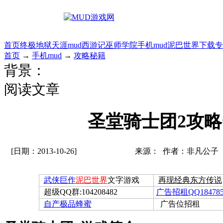
首页
终极地狱
天涯mud
西游记
巫师学院
手机mud
泥巴世界
下载专
首页
→
手机mud
→
攻略秘籍
背景：
阅读文章
圣堂骑士团2攻
[日期：2013-10-26]
来源： 作者：非凡公子
武侠巨作
泥巴世界
文字游戏
再现经典东方传说
超级QQ群:104208482
广告招租QQ184785
自产极品蜂蜜
广告位招租