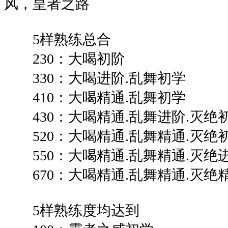
风，皇者之路
5样熟练总合
230：大喝初阶
330：大喝进阶.乱舞初学
410：大喝精通.乱舞初学
430：大喝精通.乱舞进阶.灭绝
520：大喝精通.乱舞精通.灭绝
550：大喝精通.乱舞精通.灭绝
670：大喝精通.乱舞精通.灭绝
5样熟练度均达到