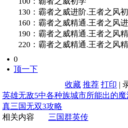
100：霸者之威初学
130：霸者之威进阶.王者之风
160：霸者之威精通.王者之风进
190：霸者之威精通.王者之风精
220：霸者之威精通.王者之风精
0
顶一下
收藏
推荐
打印
|
英雄无敌5中各种族城市所能出的魔
真三国无双3攻略
相关内容
三国群英传