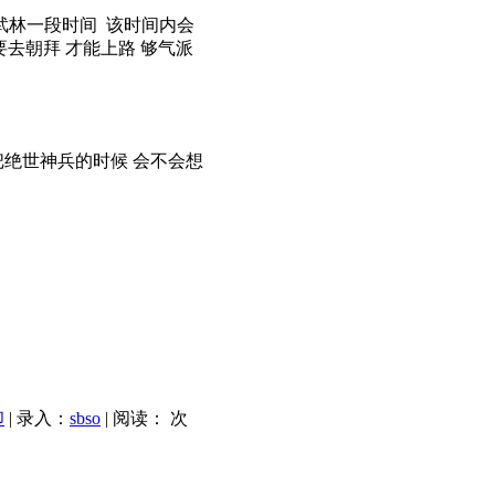
掌武林一段时间 该时间内会
要去朝拜 才能上路 够气派
把绝世神兵的时候 会不会想
印
| 录入：
sbso
| 阅读：
次