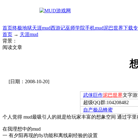
首页
终极地狱
天涯mud
西游记
巫师学院
手机mud
泥巴世界
下载专
首页
→
天涯mud
背景：
阅读文章
想
[日期：2008-10-20]
武侠巨作
泥巴世界
文字游
超级QQ群:104208482
自产极品蜂蜜
个人觉得 mud最吸引人的就是给玩家丰富的想象空间 通过
在我理想中的mud
一 有夕阳再现的fly功能和离线刷经验的设置