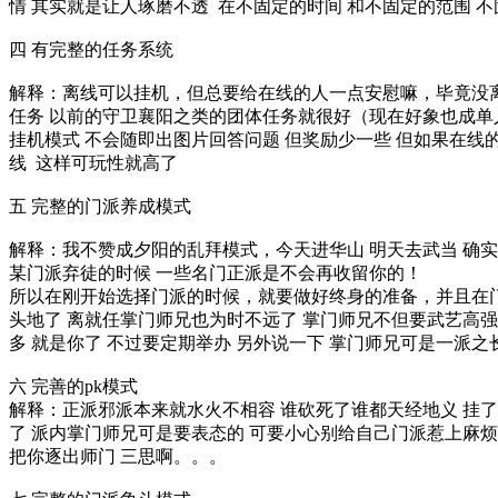
情 其实就是让人琢磨不透 在不固定的时间 和不固定的范围 
四 有完整的任务系统
解释：离线可以挂机，但总要给在线的人一点安慰嘛，毕竟没
任务 以前的守卫襄阳之类的团体任务就很好（现在好象也成单人
挂机模式 不会随即出图片回答问题 但奖励少一些 但如果在线
线 这样可玩性就高了
五 完整的门派养成模式
解释：我不赞成夕阳的乱拜模式，今天进华山 明天去武当 确实
某门派弃徒的时候 一些名门正派是不会再收留你的！
所以在刚开始选择门派的时候，就要做好终身的准备，并且在门
头地了 离就任掌门师兄也为时不远了 掌门师兄不但要武艺高强 
多 就是你了 不过要定期举办 另外说一下 掌门师兄可是一派之
六 完善的pk模式
解释：正派邪派本来就水火不相容 谁砍死了谁都天经地义 挂了
了 派内掌门师兄可是要表态的 可要小心别给自己门派惹上麻烦
把你逐出师门 三思啊。。。