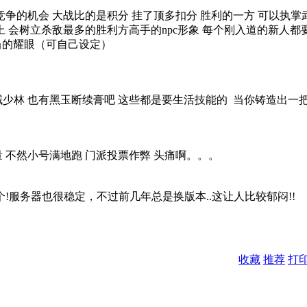
和竞争的机会 大战比的是积分 挂了顶多扣分 胜利的一方 可以执
上 会树立杀敌最多的胜利方高手的npc形象 每个刚入道的新人都
相当的耀眼（可自己设定）
域少林 也有黑玉断续膏吧 这些都是要生活技能的 当你铸造出一
量 不然小号满地跑 门派投票作弊 头痛啊。。。
几个!服务器也很稳定，不过前几年总是换版本..这让人比较郁闷!!
收藏
推荐
打