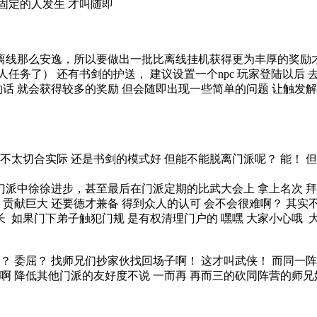
不固定的人发生 才叫随即
离线那么安逸，所以要做出一批比离线挂机获得更为丰厚的奖励才
任务了） 还有书剑的护送， 建议设置一个npc 玩家登陆以后 
的话 就会获得较多的奖励 但会随即出现一些简单的问题 让触发
不太切合实际 还是书剑的模式好 但能不能脱离门派呢？ 能！ 
派中徐徐进步，甚至最后在门派定期的比武大会上 拿上名次 拜
贡献巨大 还要德才兼备 得到众人的认可 会不会很难啊？ 其实不
长 如果门下弟子触犯门规 是有权清理门户的 嘿嘿 大家小心哦 
？ 委屈？ 找师兄们抄家伙找回场子啊！ 这才叫武侠！ 而同一
啊 降低其他门派的友好度不说 一而再 再而三的砍同阵营的师兄