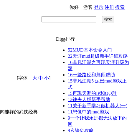
你好，游客
登录
注册
搜索
搜索
Digg排行
52
MUD基本命令入门
22
天涯mud超级新手详细攻略
16
非凡江湖之再现天涯升级为
双
16
一些路径和拜师帮助
[字体：
大
中
小
]
15
非凡江湖5 泥巴mud游戏正
式
15
再现天涯的IP和QQ群
12
钱夫人版新手帮助
11
关于新手学习做机器人(一)
耳闻能祥的武侠经典
11
想像中的mud游戏
9
一个让我永远都无法放下的
网
9
玄铁剑攻略