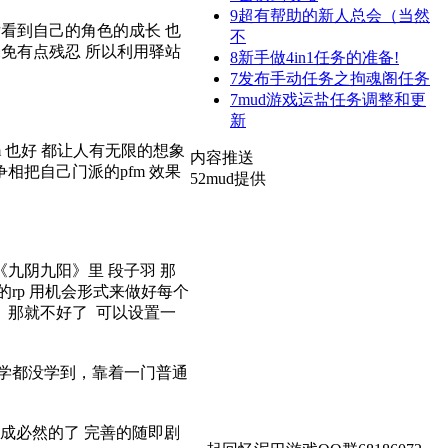
9
超有帮助的新人总会（当然
后看到自己的角色的成长 也
不
未免有点残忍 所以利用驿站
8
新手做4in1任务的准备!
7
发布手动任务之拘魂阁任务
7
mud游戏运盐任务调整和更
新
 也好 都让人有无限的想象
内容推送
争相把自己门派的pfm 效果
52mud提供
九阴九阳》里 段子羽 那
rp 用机会形式来做好每个
人 那就不好了 可以设置一
学都没学到，靠着一门普通
成必然的了 完善的随即剧