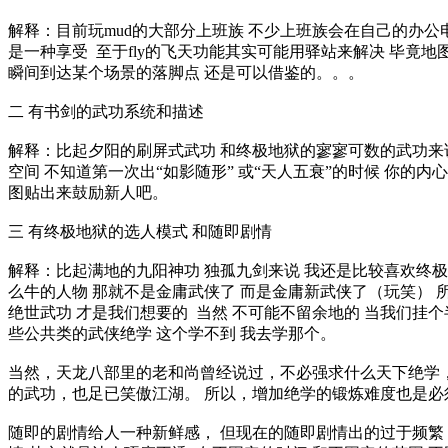
解释：目前玩mud的大部分上班族 不少上班族会在自己的办公电
是一种享受 至于fly的飞天功能其实可能用驿站来解决 毕竟地
瞬间到达某个场景的落脚点 还是可以借鉴的。。。
二 有书剑的武功系统和描述
解释：比起夕阳的刷屏式武功 和终极地狱的寥寥可数的武功来说
空间 不知道第一次出“如影随形” 或“天人五衰”的时候 你的内
图贴出来鼓励新人吧。
三 有终极地狱的选人模式 和随即剧情
解释：比起满地的九阳神功 独孤九剑来说 我还是比较喜欢终极
么牛的人物 那就不是金庸武侠了 而是金庸新武侠了（玩笑） 
绝世武功 才是我们想要的 当然 不可能不留余地的 当我们挂个
些公共类的武侠绝学 这个学不到 我去学那个。
当然，天龙八部里的老和尚曾经说过，不必强求什么天下绝学
的武功，也足已笑傲江湖。 所以，增加绝学的锻炼难度也是
随即的剧情给人一种新鲜感， 但现在的随即剧情出的过于频繁