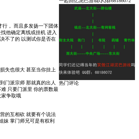
一起回忆泥巴游戏QQ群68186072
行， 而且多发扬一下团体
去找他确定离线或挂机 进入
解决不了的 以测试你是否在
但损失也很大 甚至当你挂上
到门派宗师 那就真的出人
热门评论
难 只要门派里 你的票数最
大家争取哦
阵营的互相砍 就要有个说法
姐妹 掌门师兄可是有权利