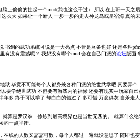
脑上偷偷的挂起一个mud(我也这么干过） 所以 在上班一天之
图这么大 如果让一个新人 一步一步的走去神龙岛或星宿海 真的
 书剑的武功系统可说是一大亮点 不管是互备也好 还是各种pfm
心里有没有震撼呢？ 我想没有哪个mud 会在自己门派的
论坛
版面 
地狱 毕竟不可能每个人都身兼各种门派的绝世武学吧 真要弄个《
所以要学绝世武功 不但要有游戏内的福缘 还要有现实中玩家自己的
半年多 终于可以学了 却白白的错过了 多可惜 万念俱灰 自杀走
，就算是罗汉拳，修炼到最高境界也是当世无匹的。 就算什么绝
必须的一点平衡。
，在线的人数又寥寥可数，每个人都过一遍就没意思了 随即也变