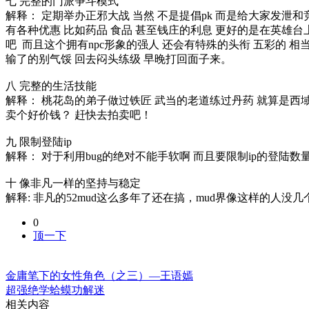
七 完整的门派争斗模式
解释： 定期举办正邪大战 当然 不是提倡pk 而是给大家发泄
有各种优惠 比如药品 食品 甚至钱庄的利息 更好的是在英雄台
吧 而且这个拥有npc形象的强人 还会有特殊的头衔 五彩的 
输了的别气馁 回去闷头练级 早晚打回面子来。
八 完整的生活技能
解释： 桃花岛的弟子做过铁匠 武当的老道练过丹药 就算是西
卖个好价钱？ 赶快去拍卖吧！
九 限制登陆ip
解释： 对于利用bug的绝对不能手软啊 而且要限制ip的登陆数
十 像非凡一样的坚持与稳定
解释: 非凡的52mud这么多年了还在搞，mud界像这样的人没
0
顶一下
金庸笔下的女性角色（之三）—王语嫣
超强绝学蛤蟆功解迷
相关内容